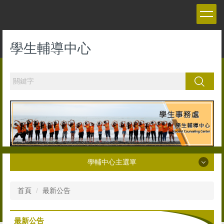
跳
到
主
要
學生輔導中心
內
容
區
搜尋
學輔中心主選單
學輔中心主選單
首頁
最新公告
最新公告
最新公告