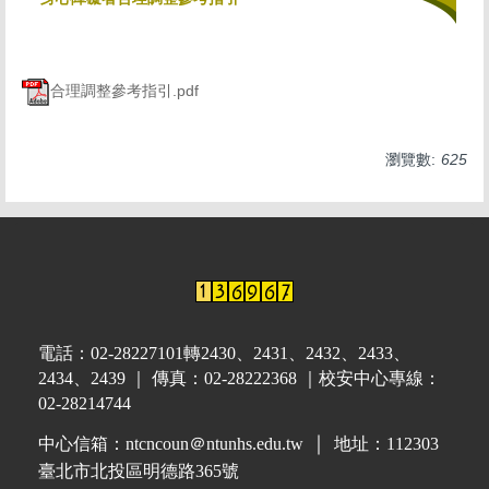
關於我們
服務內容
合理調整參考指引.pdf
導師園地
法規彙整
瀏覽數:
625
校園危機處理流程
自殺防治宣導
個人資料保護專區
電話：02-28227101轉2430、2431、2432、2433、
2434、2439 ｜ 傳真：02-28222368 ｜校安中心專線：
02-28214744
｜
中心信箱：
ntcncoun＠ntunhs.edu.tw
地址：112303
臺北市北投區明德路365號