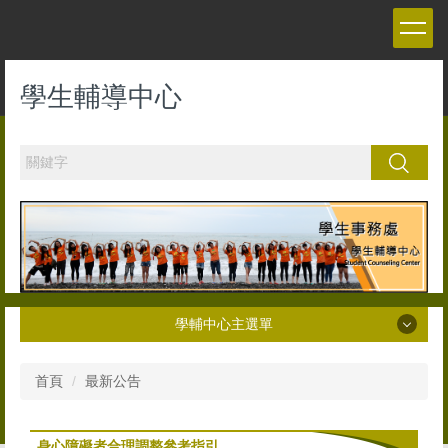
跳
到
主
要
學生輔導中心
內
容
區
搜尋
學輔中心主選單
學輔中心主選單
首頁
最新公告
最新公告
身心障礙者合理調整參考指引