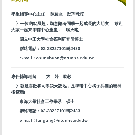
關於我們
學生輔導中心主任 陳俊全 助理教授
服務內容
》一位幽默風趣．願意陪著同學一起成長的大朋友 歡迎
導師園地
大家一起來學輔中心坐坐．．聊天啦
國立中正大學社會福利研究所博士
法規彙整
聯絡電話：02-28227101轉2430
校園危機處理流程
e-mail：chunchuan@ntunhs.edu.tw
自殺防治宣導
專任輔導老師 方 婷 助教
個人資料保護專區
》就是喜歡和同學談天說地，是學輔中心橘子兵團的精神
指標哦!
東海大學社會工作學系 碩士
聯絡電話：02-28227101轉2433
e-mail：fangting@ntunhs.edu.tw