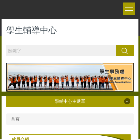
跳
到
主
要
學生輔導中心
內
容
區
搜尋
學輔中心主選單
學輔中心主選單
首頁
最新公告
成員介紹