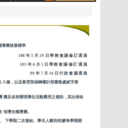
輔導費核發標準
108
年
5
月
29
日學務會議修訂通
過
105
年
6
月
1
日學務會
議
修
訂
通
過
99
年
7
月
14
日行政會議通
過
第
八條，以及教育部函轉審計部審教處貳字第
導
費及各班辦理導生活動費用之補助，其比例各
支
領導生輔導費。
、 下學期二次發給。導生人數則依據每學期開