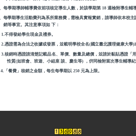
、每學期導師輔導費依前項核定導生人數，於該學期第
18
週檢附導生輔
、每學期導生活動費列為系所業務費，需檢具實報實銷，請導師依本校主
銷等事宜。其注意事項如 下：
1.
不得發給學生現金及禮券。
2.
憑證需為合法之收據或發票，並載明學校全名
(
國立臺北護理健康大學
)
3.
核銷時憑證請清楚記載品名、單價、數量及總價，並請於黏貼憑證「用
性質
(
如班會、班遊、小組座 談、慶生等
)
，倂同檢附當次導生輔導紀
4.
「餐費」核銷之金額，每生每學期以
250
元為上限。