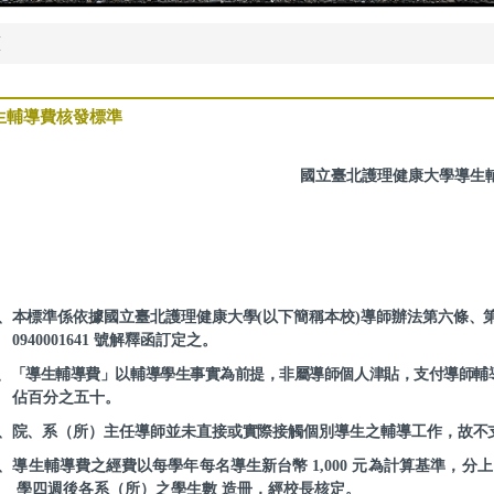
頁
生輔導費核發標準
國立臺北護理健康大學導生
、本標準係依據國立臺北護理健康大學
(
以下簡稱本校
)
導師辦法第六條、
0940001641
號解釋函訂定之。
、「導生輔導費」以輔導學生事實為前提，非屬導師個人津貼，支付導師輔
佔百分之五十。
、院、系（所）主任導師並未直接或實際接觸個別導生之輔導工作，故不
、導生輔導費之經費以每學年每名導生新台幣
1,000
元為計算基準，分上
學四週後各系（所）之學生數 造冊，經校長核定。