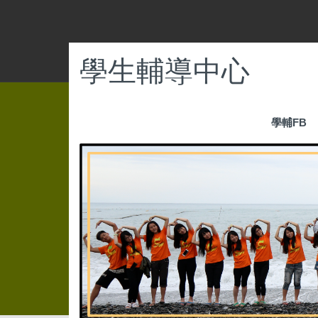
跳
到
主
要
學生輔導中心
內
容
區
學輔FB