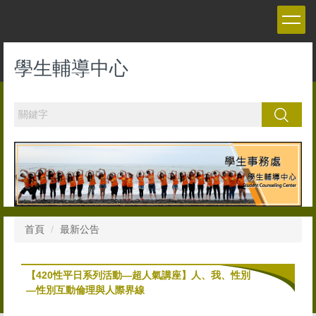
跳
到
主
要
學生輔導中心
內
容
區
搜尋
首頁
最新公告
【420性平日系列活動—超人氣講座】人、我、性別
—性別互動倫理與人際界線